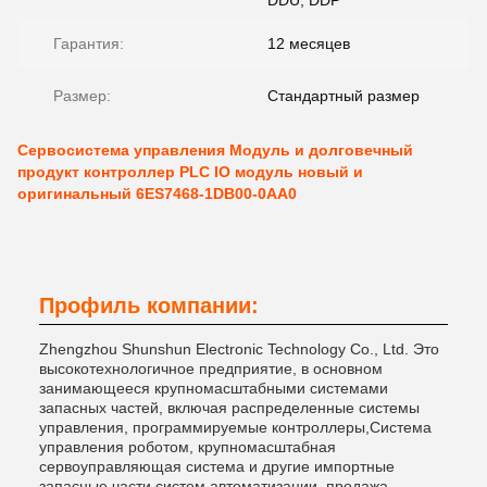
DDU, DDP
Гарантия:
12 месяцев
Размер:
Стандартный размер
Сервосистема управления Модуль и долговечный
продукт контроллер PLC IO модуль новый и
оригинальный 6ES7468-1DB00-0AA0
Профиль компании:
Zhengzhou Shunshun Electronic Technology Co., Ltd. Это
высокотехнологичное предприятие, в основном
занимающееся крупномасштабными системами
запасных частей, включая распределенные системы
управления, программируемые контроллеры,Система
управления роботом, крупномасштабная
сервоуправляющая система и другие импортные
запасные части систем автоматизации, продажа