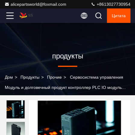
alicepartsworld@foxmail.com
+8613027730954
Цитата
продукты
Дом
>
Продукты
>
Прочие
>
Сервосистема управления
Модуль и долговечный продукт контроллер PLC IO модуль
новый и оригинальный 6ES7468-1DB00-0AA0