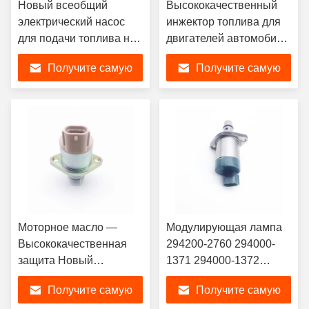
Новый всеобщий
Высококачественный
электрический насос
инжектор топлива для
для подачи топлива на
двигателей автомобиля
автомобильный
294200-0L010 294200-
Получите самую
Получите самую
ограничитель
0040 294200-0041
1110010018 сброса
294200-0042 294200-
лучшую цену
лучшую цену
давления рельса
0043
топлива замены
Моторное масло —
Модулирующая лампа
Высококачественная
294200-2760 294000-
защита Новый
1371 294000-1372
регулирующий клапан
всасывания давления
Получите самую
Получите самую
всасывания топливного
частей и аксессуаров