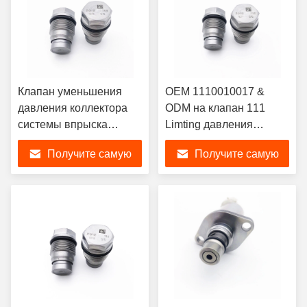
Клапан уменьшения
OEM 1110010017 &
давления коллектора
ODM на клапан 111
системы впрыска
Limting давления
топлива клапана
коллектора системы
Получите самую
Получите самую
сброса давления
впрыска топлива Bosch
1110010015 двигателей
Hyundai KIA Renault
лучшую цену
лучшую цену
дизеля для человека
насос системы подачи
Cummins Renault
топлива 001 0017
KOMATSU Volvo