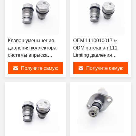
Клапан уменьшения
OEM 1110010017 &
давления коллектора
ODM на клапан 111
системы впрыска
Limting давления
топлива клапана
коллектора системы
Получите самую
Получите самую
сброса давления
впрыска топлива Bosch
1110010015 двигателей
Hyundai KIA Renault
лучшую цену
лучшую цену
дизеля для человека
насос системы подачи
Cummins Renault
топлива 001 0017
KOMATSU Volvo