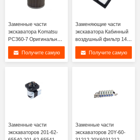
Заменные части
Заменяющие части
экскаватора Komatsu
экскаватора Кабинный
PC360-7 Оригинальный
воздушный фильтр 14X-
гидравлический фильтр
911-7750 17M-911-3530
Получите самую
Получите самую
для фильтрации масла
17M-911-3530 Для
STRAINER 22B-60-
Komatsu PC200-8
лучшую цену
лучшую цену
11160
Заменные части
Заменные части
экскаваторов 201-62-
экскаваторов 20Y-60-
65540 201-62-65541
31212 20Y6031212