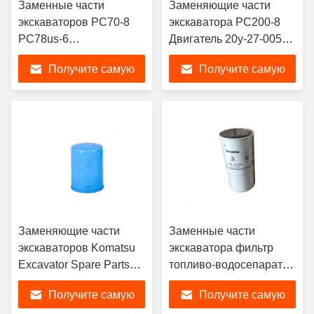
Заменные части
Заменяющие части
экскаваторов PC70-8
экскаватора PC200-8
PC78us-6
Двигатель 20y-27-00500
Гидравлический
PC200-3 Финальный
Получите самую
Получите самую
главный насос 708-3t-
привод для экскаватора
00151 708-3t-01151 708-
Komatsu
лучшую цену
лучшую цену
3t-00161 708-3T-11220
708-3T11140 708-3T-
11210 708-3t-04240
Гидравлический насос
Заменяющие части
Заменные части
экскаваторов Komatsu
экскаватора фильтр
Excavator Spare Parts
топливо-водосепаратор
PC56-7 Cartridge
P553200 6003113210
Получите самую
Получите самую
KT15831-3243-1 Китай
6003114500