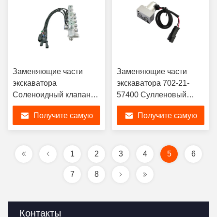
Заменяющие части
Заменяющие части
экскаватора
экскаватора 702-21-
Соленоидный клапан
57400 Сулленовый
21K-60-71211 Для
клапан для Komatsu
Получите самую
Получите самую
Komatsu PC160-8
PC200-8 PC200-7
PC160-7 PC180-7
PC220-8
лучшую цену
лучшую цену
PC190-8
1
2
3
4
5
6
7
8
Контакты