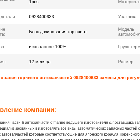
1pcs
Материал:
детали:
0928400633
Упаковка:
ние
Модель
Блок дозирования горючего
та:
автомобил
во:
испытанное 100%
Грузя тер
ия:
12 месяца
Размер:
ования горючего автозапчастей 0928400633 замены для регул
вление компании:
ания части & автозапчасти ofmarine ведущего изготовителя & поставщика зап
ециализированных в изготовлять все виды автоматических запасных частей 
 автозапчастей которые соответствующие для японского корабля, корейского 