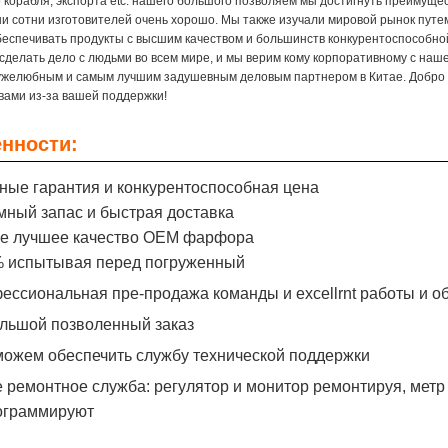
о корабля, экспорта etc. нашего большого позволяем мы достигнуть преиму
и сотни изготовителей очень хорошо. Мы также изучали мировой рынок путем
беспечивать продукты с высшим качеством и большинств конкурентоспособно
сделать дело с людьми во всем мире, и мы верим кому корпоративному с на
желюбным и самым лучшим задушевным деловым партнером в Китае. Добро 
 вами из-за вашей поддержки!
нности:
нные гарантия и конкурентоспособная цена
умный запас и быстрая доставка
ое лучшее качество OEM фарфора
% испытывая перед погруженный
фессиональная пре-продажа команды и excellrnt работы и 
ольшой позволенный заказ
 можем обеспечить службу технической поддержки
е ремонтное служба: регулятор и монитор ремонтируя, метр
ограммируют