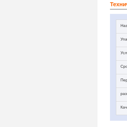
Техни
Наз
Упа
Усл
Сро
Пе
ра
Кач