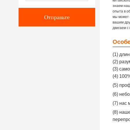
китайског
знаем наш
опыта в о
Отправьте
мы может 
вашим дру
двигаем с
Особе
(1) дли
(2) раз
(3) сам
(4) 100
(5) про
(6) неб
(7) нас
(8) наш
перепр