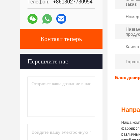
Телефон:
+8613027730954
заказ:
Номер 
Назва
продук
Контакт теперь
Качест
Перешлите нас
Гарант
Блок дозир
Напра
Наша комп
фабрик сп
различных