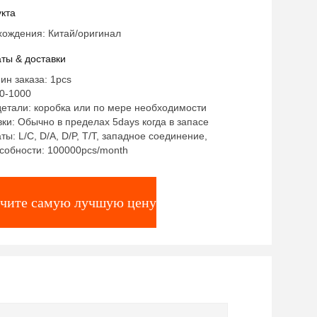
H-1 для продажи
кта
хождения: Китай/оригинал
ты & доставки
ин заказа: 1pcs
0-1000
етали: коробка или по мере необходимости
ки: Обычно в пределах 5days когда в запасе
ты: L/C, D/A, D/P, T/T, западное соединение,
собности: 100000pcs/month
чите самую лучшую цену