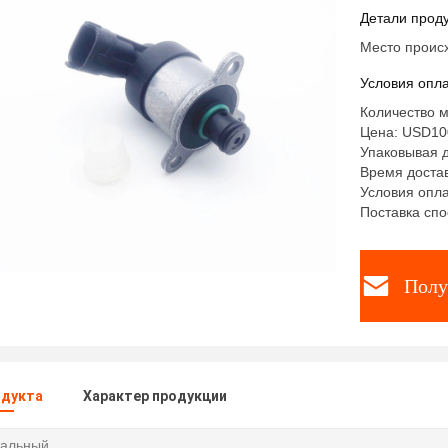
Hyundai 
Детали проду
Место проис
Условия опла
Количество м
Цена: USD10
Упаковывая д
Время достав
Условия опла
Поставка спо
Полу
одукта
Характер продукции
альный