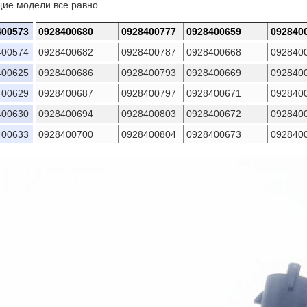
ие модели все равно.
400573
0928400680
0928400777
0928400659
092840
400574
0928400682
0928400787
0928400668
092840
400625
0928400686
0928400793
0928400669
092840
400629
0928400687
0928400797
0928400671
092840
400630
0928400694
0928400803
0928400672
092840
400633
0928400700
0928400804
0928400673
092840