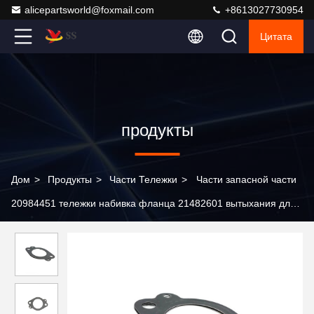
alicepartsworld@foxmail.com
+8613027730954
Цитата
продукты
Дом
>
Продукты
>
Части Тележки
>
Части запасной части
20984451 тележки набивка фланца 21482601 вытыхания для
тележки Volvo