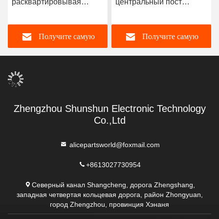
расквартировывая
центральный пост
Az9231320259
управления CBCU
9231320259 цены по
WG9716580023 тележки
Получите самую
Получите самую
прейскуранту завода-
Sinotruk Howo частей
изготовителя частей
тележки для продажи
шасси тяжелого
лучшую цену
лучшую цену
грузовика запасных
частей HOWO Sinotruk
Zhengzhou Shunshun Electronic Technology
Co.,Ltd
alicepartsworld@foxmail.com
+8613027730954
Северный канал Shangcheng, дорога Zhengshang,
западная четвертая кольцевая дорога, район Zhongyuan,
город Zhengzhou, провинция Хэнаня