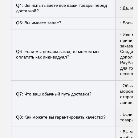
Q4: Вы испытываете все ваши товары перед
: Да, мы
доставкой?
Q5: Вы имеете запас?
: Больши
: Или мы
принима
заказа,
Q6: Если мы делаем заказ, то можем мы
Соединен
оплатить как индивидуал?
дополни
PayPal. 
для того
если за
: Обычн
морским
Q7: Что ваш обычный путь доставки?
отправит
линия п
: Если в
Q8: Как можете вы гарантировать качество?
товары 
: Вы мож
изображ