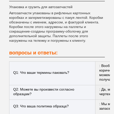
Упаковка и грузить для автозапчастей
Автозапчасти упакованы в рифленых картонных
коробках и загерметизированы с пакуя лентой. Коробки
обозначены с именем, адресом, и фактурой клиента.
Коробки после этого нагружены на паллеты и
сокращение-созданы программу-оболочку для
дополнительной защиты. Паллеты после этого
нагружены на тележку и погружены к клиенту.
вопросы и ответы:
: Вообщ
коричнев
Q1: Что ваши термины паковать?
можем у
получат
Q2: Можете вы произвести согласно
: Да, м
образцам?
чертежа
: Мы мож
Q3: Что ваша политика образца?
запасе, 