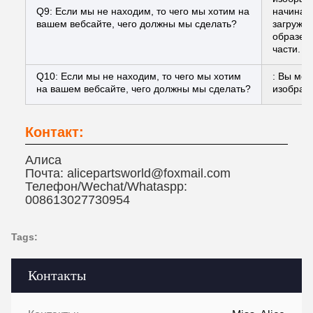
Q9: Если мы не находим, то чего мы хотим на
начинае
вашем вебсайте, чего должны мы сделать?
загружан
образец 
части.
Q10: Если мы не находим, то чего мы хотим
: Вы мож
на вашем вебсайте, чего должны мы сделать?
изображ
Контакт:
Алиса
Почта: alicepartsworld@foxmail.com
Телефон/Wechat/Whataspp:
008613027730954
Tags:
Контакты