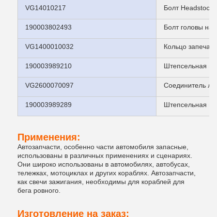
VG14010217
Болт Headstock
190003802493
Болт головы наг
VG1400010032
Кольцо запечат
190003989210
Штепсельная вил
VG2600070097
Соединитель ло
190003989289
Штепсельная вил
Применения:
Автозапчасти, особенно части автомобиля запасные,
использованы в различных применениях и сценариях.
Они широко использованы в автомобилях, автобусах,
тележках, мотоциклах и других кораблях. Автозапчасти,
как свечи зажигания, необходимы для кораблей для
бега ровного.
Изготовление на заказ: