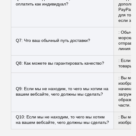
оплатить как индивидуал?
дополни
PayPal. 
для того
если за
: Обычн
морским
Q7: Что ваш обычный путь доставки?
отправит
линия п
: Если в
Q8: Как можете вы гарантировать качество?
товары 
: Вы мож
изображ
Q9: Если мы не находим, то чего мы хотим на
начинае
вашем вебсайте, чего должны мы сделать?
загружан
образец 
части.
Q10: Если мы не находим, то чего мы хотим
: Вы мож
на вашем вебсайте, чего должны мы сделать?
изображ