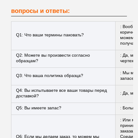
вопросы и ответы:
: Вообщ
коричнев
Q1: Что ваши термины паковать?
можем у
получат
Q2: Можете вы произвести согласно
: Да, м
образцам?
чертежа
: Мы мож
Q3: Что ваша политика образца?
запасе, 
Q4: Вы испытываете все ваши товары перед
: Да, мы
доставкой?
Q5: Вы имеете запас?
: Больши
: Или мы
принима
заказа,
Q6: Если мы делаем заказ, то можем мы
Соединен