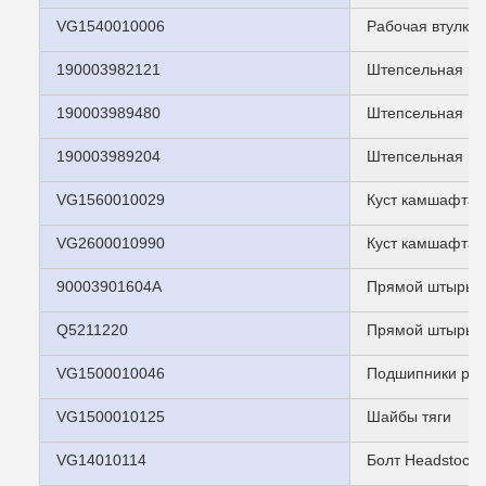
VG1540010006
Рабочая втулка
190003982121
Штепсельная вил
190003989480
Штепсельная вил
190003989204
Штепсельная вил
VG1560010029
Куст камшафта
VG2600010990
Куст камшафта
90003901604A
Прямой штырь
Q5211220
Прямой штырь
VG1500010046
Подшипники рук
VG1500010125
Шайбы тяги
VG14010114
Болт Headstock