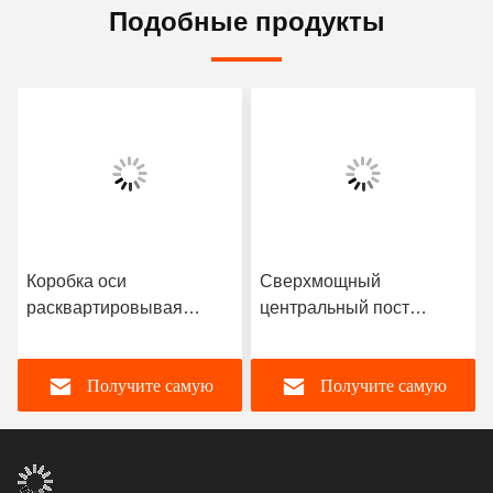
Подобные продукты
Коробка оси
Сверхмощный
расквартировывая
центральный пост
Az9231320259
управления CBCU
9231320259 цены по
WG9716580023 тележки
Получите самую
Получите самую
прейскуранту завода-
Sinotruk Howo частей
изготовителя частей
тележки для продажи
шасси тяжелого
лучшую цену
лучшую цену
грузовика запасных
частей HOWO Sinotruk