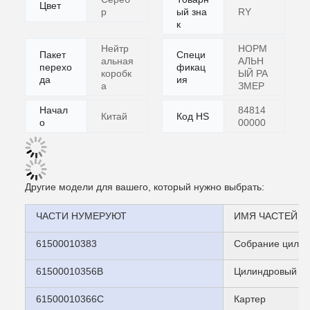
Цвет
р
ый зна
RY
к
Нейтр
НОРМ
Пакет
Специ
альная
АЛЬН
перехо
фикац
коробк
ЫЙ РА
да
ия
а
ЗМЕР
Начал
84814
Китай
Код HS
о
00000
Другие модели для вашего, который нужно выбрать:
ЧАСТИ НУМЕРУЮТ
ИМЯ ЧАСТЕЙ
61500010383
Собрание цилин
61500010356B
Цилиндровый бл
61500010366C
Картер