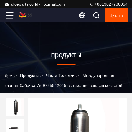
alicepartsworld@foxmail.com
+8613027730954
Цитата
продукты
Дом
>
Продукты
>
Части Тележки
>
Международная
клапан-бабочка Wg9725542045 вытыхания запасных частей
тележки Sinotruk HOWO частей тележки