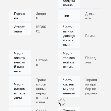
бслужи
вание
Гарант
3mont
Двигат
Тип
ия
h
ель
Аттест
ISO90
Части
ация
01
вынуж
дающе
Рамка
й сист
емы
Части
Части
электр
тормоз
Перед
Батаре
ическо
ной си
ача
я
й сист
стемы
емы
Транс
Части
Управл
Части
мисси
систем
яя при
систем
онный
ы упра
бор пе
ы пере
перед
вления
редачи
дачи
аточны
й вал
Сереб
Товарн