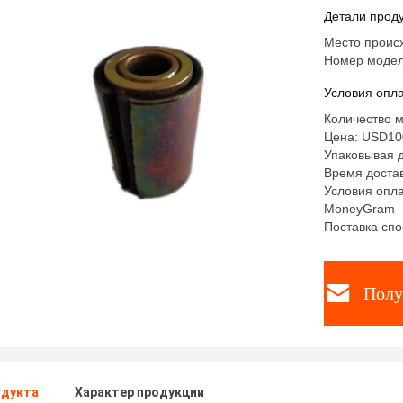
AZ992552
Детали проду
Место проис
Номер модел
Условия опла
Количество м
Цена: USD10
Упаковывая д
Время достав
Условия опла
MoneyGram
Поставка спо
Полу
одукта
Характер продукции