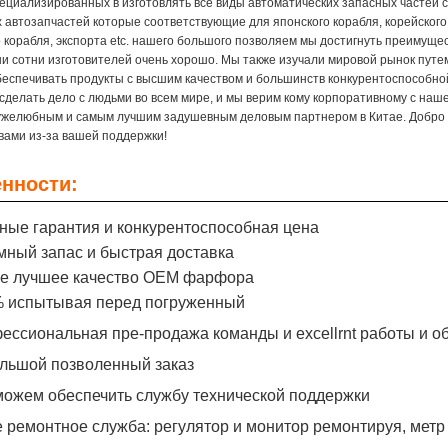
ециализированных в изготовлять все виды автоматических запасных частей 
 автозапчастей которые соответствующие для японского корабля, корейского 
о корабля, экспорта etc. нашего большого позволяем мы достигнуть преиму
и сотни изготовителей очень хорошо. Мы также изучали мировой рынок путем
беспечивать продукты с высшим качеством и большинств конкурентоспособно
сделать дело с людьми во всем мире, и мы верим кому корпоративному с на
желюбным и самым лучшим задушевным деловым партнером в Китае. Добро 
 вами из-за вашей поддержки!
нности:
нные гарантия и конкурентоспособная цена
умный запас и быстрая доставка
ое лучшее качество OEM фарфора
% испытывая перед погруженный
фессиональная пре-продажа команды и excellrnt работы и 
ольшой позволенный заказ
 можем обеспечить службу технической поддержки
е ремонтное служба: регулятор и монитор ремонтируя, метр