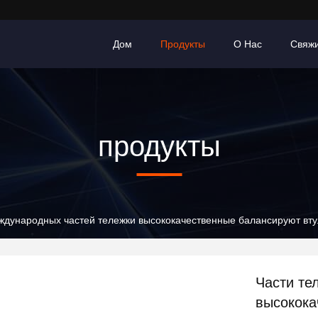
Дом
Продукты
О Нас
Свяж
продукты
ждународных частей тележки высококачественные балансируют вт
Части те
высокока