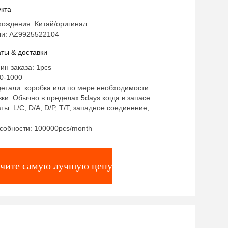
2104 вала
кта
хождения: Китай/оригинал
и: AZ9925522104
ты & доставки
ин заказа: 1pcs
0-1000
етали: коробка или по мере необходимости
ки: Обычно в пределах 5days когда в запасе
ты: L/C, D/A, D/P, T/T, западное соединение,
собности: 100000pcs/month
чите самую лучшую цену