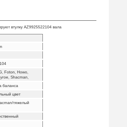
ируют втулку AZ9925522104 вала
m
104
 Foton, Howo,
ругое, Shacman,
а баланса
льный цвет
hacman/тяжелый
ественный