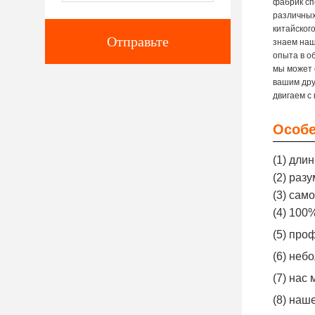
фабрик сп
различных
китайског
Отправьте
знаем наш
опыта в о
мы может 
вашим дру
двигаем с
Особе
(1) дли
(2) раз
(3) сам
(4) 100
(5) про
(6) неб
(7) нас
(8) наш