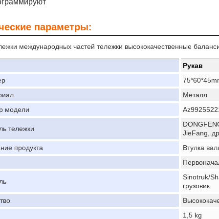
ограммируют
ческие параметры:
лежки международных частей тележки высококачественные баланс
Рукав
ер
75*60*45m
риал
Металл
р модели
Az9925522
DONGFENG,
ль тележки
JieFang, д
ние продукта
Втулка вал
Первонача
Sinotruk/S
ль
грузовик
тво
Высококач
1,5 kg