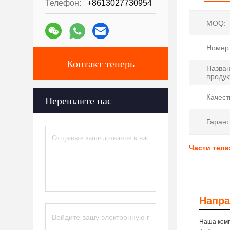
Телефон:
+8613027730954
MOQ:
Номер 
Контакт теперь
Назва
продук
Качест
Перешлите нас
Гарант
Части тел
Напра
Наша комп