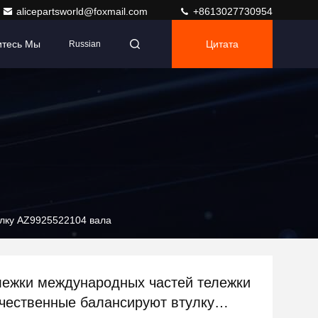
alicepartsworld@foxmail.com
+8613027730954
итесь Мы
Цитата
Russian
улку AZ9925522104 вала
лежки международных частей тележки
чественные балансируют втулку