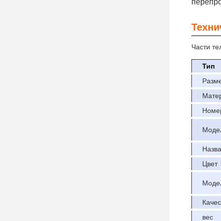
перепр
Техни
Части те
Тип
Разм
Мате
Номе
Моде
Назва
Цвет
Моде
Качес
вес