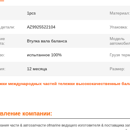
1pcs
Материал:
детали:
AZ9925522104
Упаковка:
ние
Модель
Втулка вала баланса
та:
автомобил
во:
испытанное 100%
Грузя тер
ия:
12 месяца
Размер:
ежки международных частей тележки высококачественные бал
вление компании:
ания части & автозапчасти ofmarine ведущего изготовителя & поставщика зап