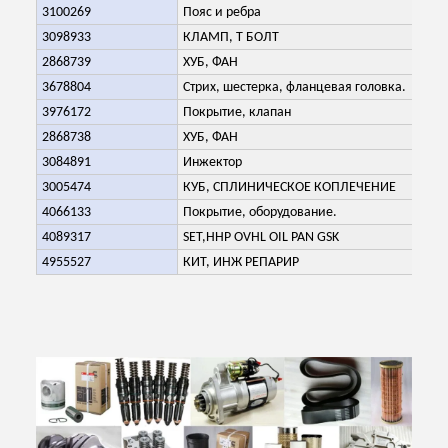
3100269
Пояс и ребра
3098933
КЛАМП, Т БОЛТ
2868739
ХУБ, ФАН
3678804
Стрих, шестерка, фланцевая головка.
3976172
Покрытие, клапан
2868738
ХУБ, ФАН
3084891
Инжектор
3005474
КУБ, СПЛИНИЧЕСКОЕ КОПЛЕЧЕНИЕ
4066133
Покрытие, оборудование.
4089317
SET,HHP OVHL OIL PAN GSK
4955527
КИТ, ИНЖ РЕПАРИР
Отправить