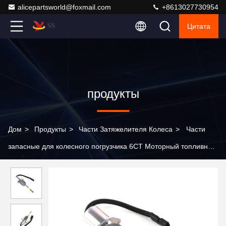
alicepartsworld@foxmail.com
+8613027730954
Цитата
продукты
Дом
>
Продукты
>
Части Затяжелителя Колеса
>
Части
запасные для колесного погрузчика 6CT Моторный топливный
отключатель соленоид SA-4293-12 3928160 12V 3928161 24V