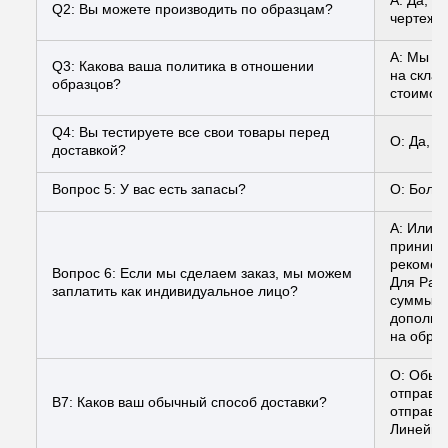
Q2: Вы можете производить по образцам?
чертежа
A: Мы мо
Q3: Какова ваша политика в отношении
на склад
образцов?
стоимост
Q4: Вы тестируете все свои товары перед
О: Да, у
доставкой?
Вопрос 5: У вас есть запасы?
О: Больш
A: Или м
принимае
рекомен
Вопрос 6: Если мы сделаем заказ, мы можем
Для PayP
заплатить как индивидуальное лицо?
суммы, ч
дополни
на обраб
О: Обыч
отправл
В7: Каков ваш обычный способ доставки?
отправи
Линейная