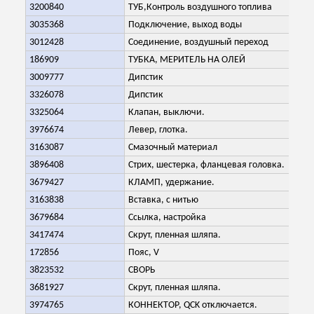
3200840
ТУБ,Контроль воздушного топлива
3035368
Подключение, выход воды
3012428
Соединение, воздушный переход
186909
ТУБКА, МЕРИТЕЛЬ НА ОЛЕЙ
3009777
Дипстик
3326078
Дипстик
3325064
Клапан, выключи.
3976674
Левер, глотка.
3163087
Смазочный материал
3896408
Стрих, шестерка, фланцевая головка.
3679427
КЛАМП, удержание.
3163838
Вставка, с нитью
3679684
Ссылка, настройка
3417474
Скрут, пленная шляпа.
172856
Пояс, V
Оставьте сообщение
3823532
СВОРЬ
Мы скоро тебе перезвоним!
3681927
Скрут, пленная шляпа.
3974765
КОННЕКТОР, QCK отключается.