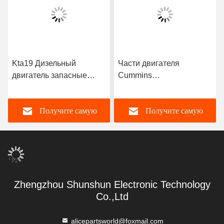
Kta19 Дизельный
Части двигателя
двигатель запасные
Cummins
части двигателя
Соединительный
вентиляторный узел
стержень
Получите самую
Получите самую
сборка 3002228 для
4944670/3945703 Для
дизельного двигателя
двигателя Cummins
Cummins
6C8.3
лучшую цену
лучшую цену
Zhengzhou Shunshun Electronic Technology
Co.,Ltd
alicepartsworld@foxmail.com