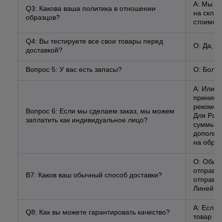
A: Мы мо
Q3: Какова ваша политика в отношении
на склад
образцов?
стоимост
Q4: Вы тестируете все свои товары перед
О: Да, у
доставкой?
Вопрос 5: У вас есть запасы?
О: Больш
A: Или м
принимае
рекомен
Вопрос 6: Если мы сделаем заказ, мы можем
Для PayP
заплатить как индивидуальное лицо?
суммы, ч
дополни
на обраб
О: Обыч
отправл
В7: Каков ваш обычный способ доставки?
отправл
Линейная
A: Если 
Q8: Как вы можете гарантировать качество?
товар ил