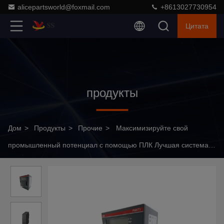
alicepartsworld@foxmail.com
+8613027730954
Цитата
продукты
Дом
>
Продукты
>
Прочие
>
Максимизируйте свой
промышленный потенциал с помощью ПЛК Лучшая система
управления ПЛК Модуль привода Инвертор DMDX61B0022-
5A3-0T