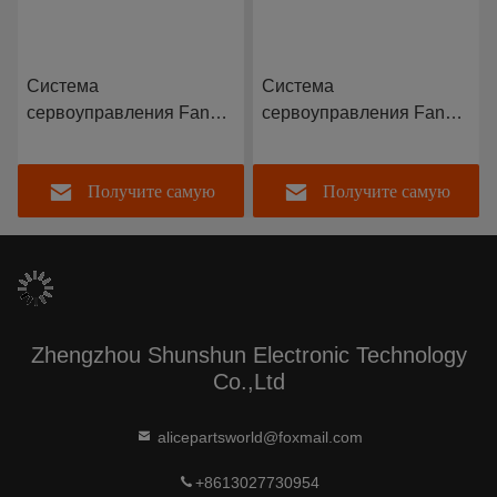
Система
Система
сервоуправления Fanuc
сервоуправления Fanuc
Fanuc A20B-8201-0153
Fanuc ЖК-экран
или A20B82010153
Высоковольтная лента
Получите самую
Получите самую
Высоковольтная карта
CXA-L0612-VJL CXA-
(PCB)
L0612A-VJL VML VSL
VHL CXA-L0712-VJL
лучшую цену
лучшую цену
Инвертор
Zhengzhou Shunshun Electronic Technology
Co.,Ltd
alicepartsworld@foxmail.com
+8613027730954