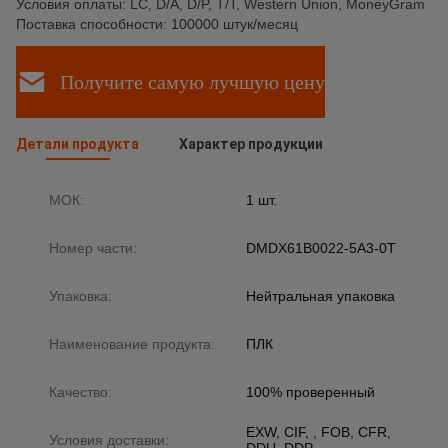
Условия оплаты: LC, D/A, D/P, T/T, Western Union, MoneyGram
Поставка способности: 100000 штук/месяц
Получите самую лучшую цену
Детали продукта
Характер продукции
МОК:
1 шт.
Номер части:
DMDX61B0022-5A3-0T
Упаковка:
Нейтральная упаковка
Наименование продукта:
ПЛК
Качество:
100% проверенный
EXW, CIF, , FOB, CFR,
Условия доставки: