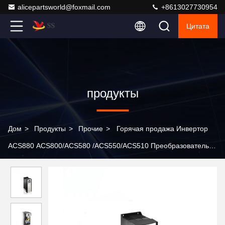
alicepartsworld@foxmail.com
+8613027730954
Цитата
продукты
Дом
>
Продукты
>
Прочие
>
Горячая продажа Инвертор
ACS880 ACS800/ACS580 /ACS550/ACS510 Преобразователь
частот Оригинальные продукты ACS880-01-040A-5