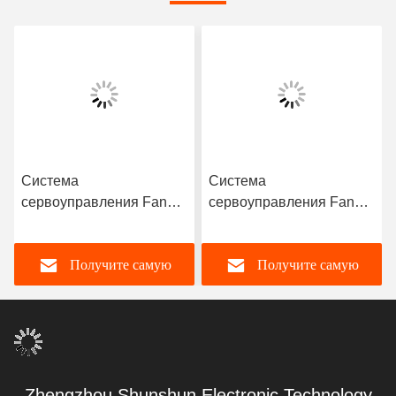
Система
Система
сервоуправления Fanuc
сервоуправления Fanuc
Оригинальная ПКБ-
Fanuc A20B-8201-0153
карта Fanuc A17B-8100-
или A20B82010153
Получите самую
Получите самую
0201 A20B-8101-0971
Высоковольтная карта
для станков CNC
(PCB)
лучшую цену
лучшую цену
Zhengzhou Shunshun Electronic Technology