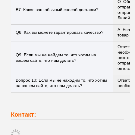
О: Обыч
отправл
В7: Каков ваш обычный способ доставки?
отправл
Линейная
A: Если 
Q8: Как вы можете гарантировать качество?
товар ил
Ответ: 
необходи
Q9: Если мы не найдем то, что хотим на
некотор
вашем сайте, что нам делать?
отправит
оптовой 
Вопрос 10: Если мы не находим то, что хотим
Ответ: 
на вашем сайте, что нам делать?
необход
Контакт: