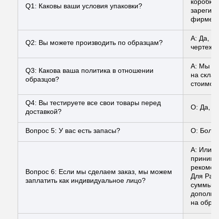
коробки 
Q1: Каковы ваши условия упаковки?
зарегис
фирменн
A: Да, 
Q2: Вы можете производить по образцам?
чертежа
A: Мы мо
Q3: Какова ваша политика в отношении
на склад
образцов?
стоимост
Q4: Вы тестируете все свои товары перед
О: Да, у
доставкой?
Вопрос 5: У вас есть запасы?
О: Больш
A: Или м
принимае
рекомен
Вопрос 6: Если мы сделаем заказ, мы можем
Для PayP
заплатить как индивидуальное лицо?
суммы, ч
дополни
на обраб