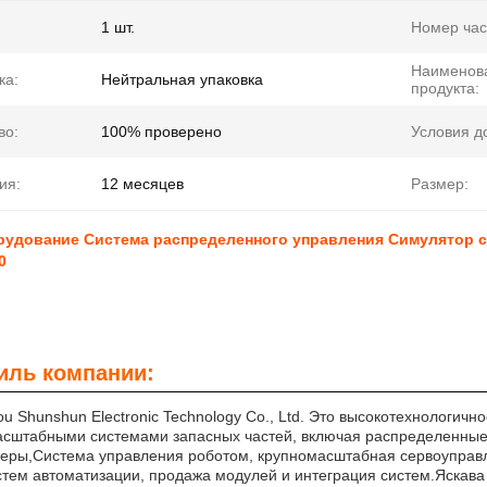
1 шт.
Номер час
Наименов
ка:
Нейтральная упаковка
продукта:
во:
100% проверено
Условия д
ия:
12 месяцев
Размер:
рудование Система распределенного управления Симулятор с
0
ль компании:
u Shunshun Electronic Technology Co., Ltd. Это высокотехнологич
асштабными системами запасных частей, включая распределенны
леры,Система управления роботом, крупномасштабная сервоуправ
стем автоматизации, продажа модулей и интеграция систем.Яскава 