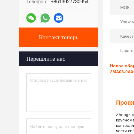
Телефон:
+8613027730954
МОК:
Упаков
Контакт теперь
Качест
Гарант
Перешлите нас
Новое обо
2MA03-0AX
Профи
Zhengzho
крупном
контрол
части си