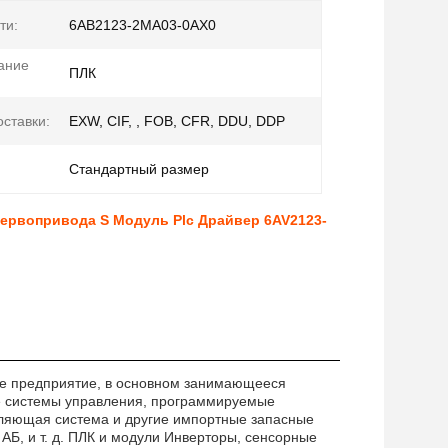
ти:
6АВ2123-2МА03-0АХ0
ание
ПЛК
оставки:
EXW, CIF, , FOB, CFR, DDU, DDP
Стандартный размер
ервопривода S Модуль Plc Драйвер 6AV2123-
ное предприятие, в основном занимающееся
е системы управления, программируемые
ляющая система и другие импортные запасные
АБ, и т. д. ПЛК и модули Инверторы, сенсорные