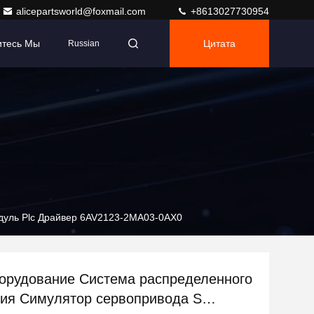
alicepartsworld@foxmail.com
+8613027730954
итесь Мы
Цитата
Russian
дуль Plc Драйвер 6AV2123-2MA03-0AX0
орудование Система распределенного
ия Симулятор сервопривода S