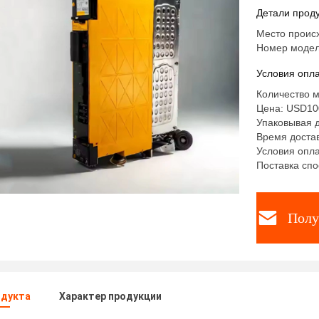
Модуль P
Детали проду
Место проис
Номер модел
Условия опла
Количество м
Цена: USD10
Упаковывая д
Время достав
Условия опла
Поставка спо
Полу
одукта
Характер продукции