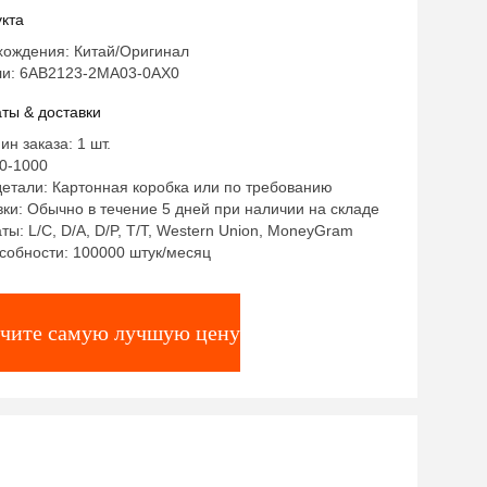
lc Драйвер 6AV2123-2MA03-0AX0
кта
хождения: Китай/Оригинал
и: 6АВ2123-2МА03-0АХ0
ты & доставки
ин заказа: 1 шт.
0-1000
етали: Картонная коробка или по требованию
ки: Обычно в течение 5 дней при наличии на складе
ты: L/C, D/A, D/P, T/T, Western Union, MoneyGram
собности: 100000 штук/месяц
чите самую лучшую цену