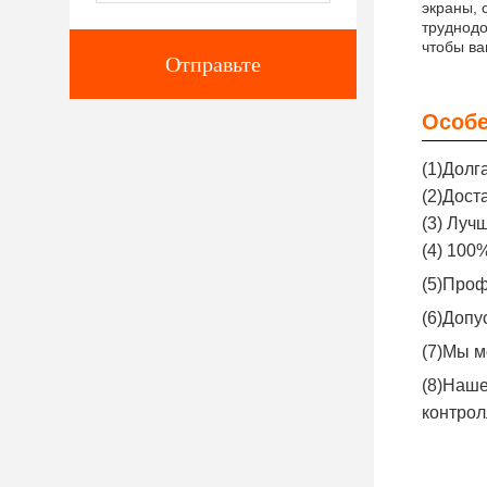
экраны, 
труднодо
чтобы ва
Отправьте
Особе
(1)Долг
(2)Дост
(3) Луч
(4) 100
(5)Проф
(6)Допу
(7)Мы м
(8)Наше
контро