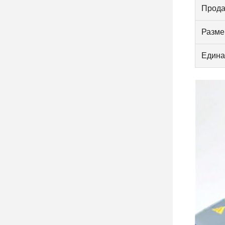
Прода
Разме
Едина