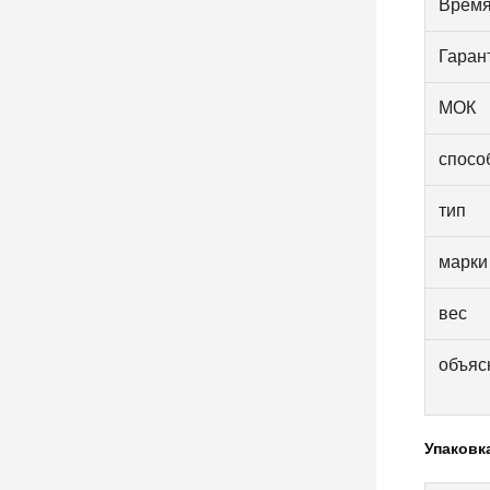
Время
Гаран
МОК
спосо
тип
марки
вес
объяс
Упаковк