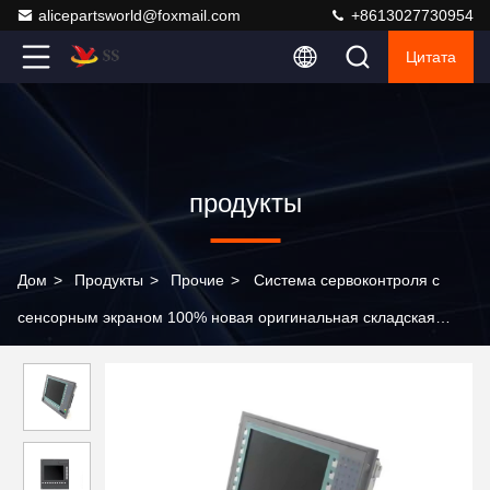
alicepartsworld@foxmail.com
+8613027730954
Цитата
продукты
Дом
>
Продукты
>
Прочие
>
Система сервоконтроля с
сенсорным экраном 100% новая оригинальная складская
запасная HMI система 6AV6644-0AA01-2AX0