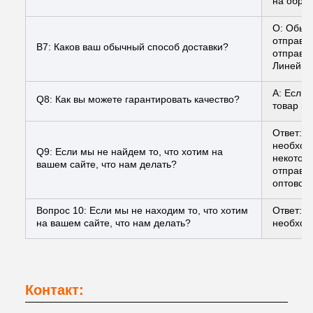
на обраб
О: Обыч
отправл
В7: Каков ваш обычный способ доставки?
отправл
Линейная
A: Если 
Q8: Как вы можете гарантировать качество?
товар ил
Ответ: 
необходи
Q9: Если мы не найдем то, что хотим на
некотор
вашем сайте, что нам делать?
отправит
оптовой 
Вопрос 10: Если мы не находим то, что хотим
Ответ: 
на вашем сайте, что нам делать?
необход
Контакт: