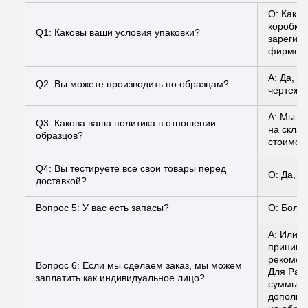
О: Как 
коробки 
Q1: Каковы ваши условия упаковки?
зарегис
фирменн
A: Да, 
Q2: Вы можете производить по образцам?
чертежа
A: Мы мо
Q3: Какова ваша политика в отношении
на склад
образцов?
стоимост
Q4: Вы тестируете все свои товары перед
О: Да, у
доставкой?
Вопрос 5: У вас есть запасы?
О: Больш
A: Или м
принимае
рекомен
Вопрос 6: Если мы сделаем заказ, мы можем
Для PayP
заплатить как индивидуальное лицо?
суммы, ч
дополни