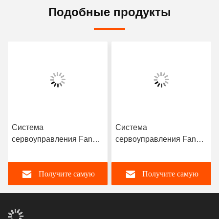
Подобные продукты
Система
Система
сервоуправления Fanuc
сервоуправления Fanuc
Оригинальная ПКБ-
Fanuc A20B-8201-0153
карта Fanuc A17B-8100-
или A20B82010153
Получите самую
Получите самую
0201 A20B-8101-0971
Высоковольтная карта
для станков CNC
(PCB)
лучшую цену
лучшую цену