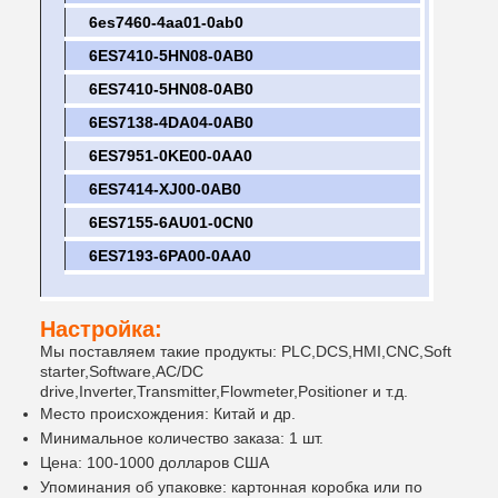
6es7460-4aa01-0ab0
6ES7410-5HN08-0AB0
6ES7410-5HN08-0AB0
6ES7138-4DA04-0AB0
6ES7951-0KE00-0AA0
6ES7414-XJ00-0AB0
6ES7155-6AU01-0CN0
6ES7193-6PA00-0AA0
Настройка:
Мы поставляем такие продукты: PLC,DCS,HMI,CNC,Soft
starter,Software,AC/DC
drive,Inverter,Transmitter,Flowmeter,Positioner и т.д.
Место происхождения: Китай и др.
Минимальное количество заказа: 1 шт.
Цена: 100-1000 долларов США
Упоминания об упаковке: картонная коробка или по