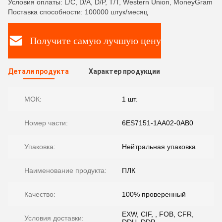
Условия оплаты: L/C, D/A, D/P, T/T, Western Union, MoneyGram
Поставка способности: 100000 штук/месяц
Получите самую лучшую цену
Детали продукта
Характер продукции
МОК:
1 шт.
Номер части:
6ES7151-1AA02-0AB0
Упаковка:
Нейтральная упаковка
Наименование продукта:
ПЛК
Качество:
100% проверенный
EXW, CIF, , FOB, CFR,
Условия доставки: