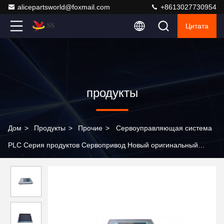
alicepartsworld@foxmail.com
+8613027730954
Цитата
продукты
Дом
>
Продукты
>
Прочие
>
Сервоуправляющая система
PLC Серия продуктов Сервопривод Новый оригинальный
модуль HMI Система 6ES7151-1AA02-0AB0