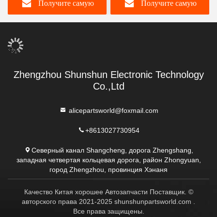
Получите самую
Получите самую
Высоковольтная карта
CXA-L0612-VJL CXA-
(PCB)
L0612A-VJL VML VSL
VHL CXA-L0712-VJL
лучшую цену
лучшую цену
Инвертор
Zhengzhou Shunshun Electronic Technology
Co.,Ltd
alicepartsworld@foxmail.com
+8613027730954
Северный канал Shangcheng, дорога Zhengshang,
западная четвертая кольцевая дорога, район Zhongyuan,
город Zhengzhou, провинция Хэнаня
Качество Китая хорошее Автозапчасти Поставщик. ©
авторского права 2021-2025 shunshunpartsworld.com .
Все права защищены.