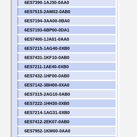
6ES7390-1AJ30-0AA0
6ES7515-2AM02-0AB0
6ES7194-3AA00-0BA0
6ES7193-6BP00-0DA1
6ES7400-1JA01-0AA0
6ES7215-1AG40-0XB0
6ES7431-1KF10-0AB0
6ES7211-1AE40-0XB0
6ES7432-1HF00-0AB0
6ES7142-3BH00-0XA0
6ES7315-2AG10-0AB0
6ES7222-1HH30-0XB0
6ES7214-1AG31-0XB0
6ES7412-2EK07-0AB0
6ES7952-1KM00-0AA0