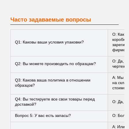
Часто задаваемые вопросы
О: Как 
коробки 
Q1: Каковы ваши условия упаковки?
зарегис
фирменн
О: Да, 
Q2: Вы можете производить по образцам?
чертежа
A: Мы мо
Q3: Какова ваша политика в отношении
на склад
образцов?
стоимост
Q4: Вы тестируете все свои товары перед
О: Да, у
доставкой?
Вопрос 5: У вас есть запасы?
О: Больш
A: Или м