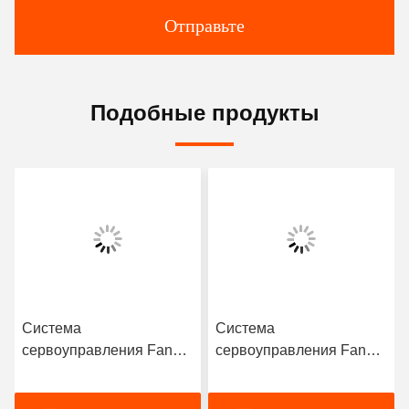
Отправьте
Подобные продукты
Система
Система
сервоуправления Fanuc
сервоуправления Fanuc
Fanuc A20B-8201-0153
Fanuc ЖК-экран
или A20B82010153
Высоковольтная лента