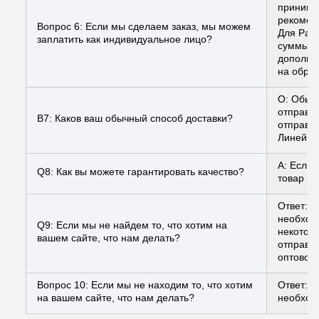
принимае
рекомен
Вопрос 6: Если мы сделаем заказ, мы можем
Для PayP
заплатить как индивидуальное лицо?
суммы, ч
дополни
на обраб
О: Обыч
отправл
В7: Каков ваш обычный способ доставки?
отправл
Линейная
A: Если 
Q8: Как вы можете гарантировать качество?
товар ил
Ответ: 
необходи
Q9: Если мы не найдем то, что хотим на
некотор
вашем сайте, что нам делать?
отправит
оптовой 
Вопрос 10: Если мы не находим то, что хотим
Ответ: 
на вашем сайте, что нам делать?
необход