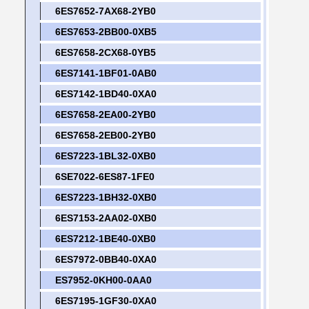
6ES7652-7AX68-2YB0
6ES7653-2BB00-0XB5
6ES7658-2CX68-0YB5
6ES7141-1BF01-0AB0
6ES7142-1BD40-0XA0
6ES7658-2EA00-2YB0
6ES7658-2EB00-2YB0
6ES7223-1BL32-0XB0
6SE7022-6ES87-1FE0
6ES7223-1BH32-0XB0
6ES7153-2AA02-0XB0
6ES7212-1BE40-0XB0
6ES7972-0BB40-0XA0
ES7952-0KH00-0AA0
6ES7195-1GF30-0XA0