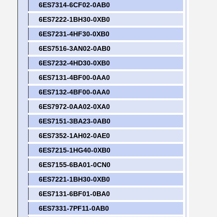
6ES7314-6CF02-0AB0
Оставьте сообщение
6ES7222-1BH30-0XB0
6ES7231-4HF30-0XB0
Мы скоро тебе перезвоним!
6ES7516-3AN02-0AB0
6ES7232-4HD30-0XB0
6ES7131-4BF00-0AA0
6ES7132-4BF00-0AA0
6ES7972-0AA02-0XA0
6ES7151-3BA23-0AB0
6ES7352-1AH02-0AE0
6ES7215-1HG40-0XB0
6ES7155-6BA01-0CN0
6ES7221-1BH30-0XB0
6ES7131-6BF01-0BA0
Отправить
6ES7331-7PF11-0AB0