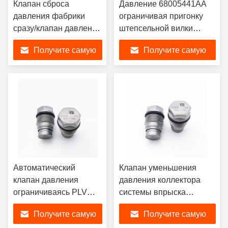
Клапан сброса
Давление 68005441AA
давления фабрики
ограничивая пригонку
сразу/клапан давления
штепсельной вилки
ограничиваясь
клапана сброса
Получите самую
Получите самую
1110010021
1110010013 клапана
насоса на Ram доджа
лучшую цену
лучшую цену
2500 3500 6.7L Cummins
2007-2017
Автоматический
Клапан уменьшения
клапан давления
давления коллектора
ограничиваясь PLV
системы впрыска
частей 1110010012
топлива клапана сброса
Получите самую
Получите самую
корабля легкий
давления 1110010015