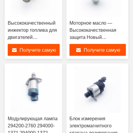
Высококачественный
Моторное масло —
инжектор топлива для
Высококачественная
двигателей
защита Новый
автомобиля 294200-
регулирующий клапан
Получите самую
Получите самую
0L010 294200-0040
всасывания топливного
294200-0041 294200-
насоса 294009-0260
лучшую цену
лучшую цену
0042 294200-0043
294200-0360 294200-
0160 SCV
Модулирующая лампа
Блок измерения
294200-2760 294000-
электромагнитного
1371 294000-1372
клапана дозирования