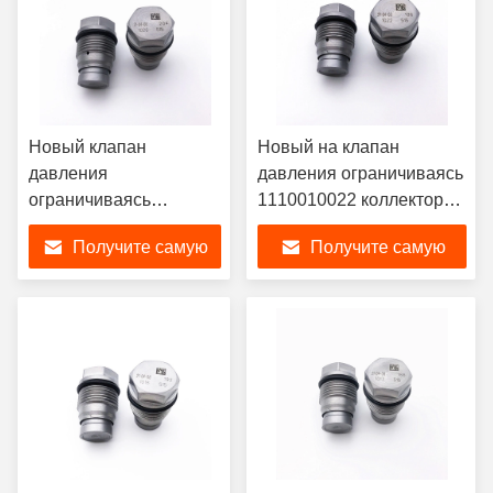
Новый клапан
Новый на клапан
давления
давления ограничиваясь
ограничиваясь
1110010022 коллектора
1110010026
системы впрыска
Получите самую
Получите самую
коллектора системы
топлива Bosch собрания
впрыска топлива 1 110
Cummins Engine
лучшую цену
лучшую цену
010 026 для
дизельного Enigne