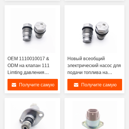
устанавливает часть
двигателей дизеля для
лучшую цену
лучшую цену
для Шевроле
человека Cummins
Renault KOMATSU Volvo
OEM 1110010017 &
Новый всеобщий
ODM на клапан 111
электрический насос для
Limting давления
подачи топлива на
коллектора системы
автомобильный
Получите самую
Получите самую
впрыска топлива
ограничитель
Bosch Hyundai KIA
1110010018 сброса
лучшую цену
лучшую цену
Renault насос системы
давления рельса
подачи топлива 001
топлива замены
0017